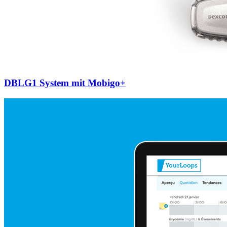
DBLG1 System mit Mobigo+