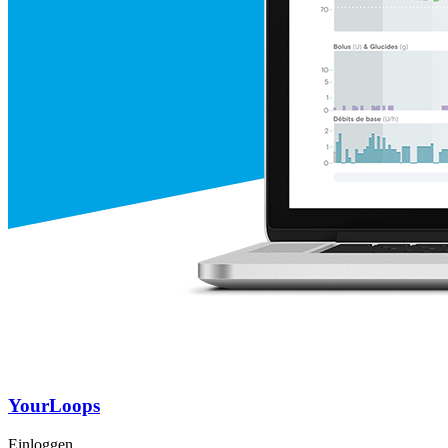
YourLoops
Einloggen