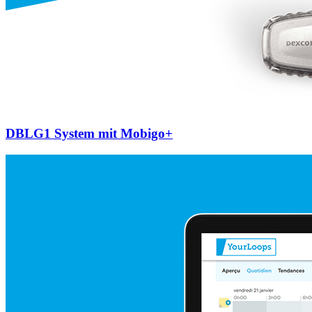
DBLG1 System mit Mobigo+