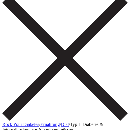
Rock Your Diabetes
/
Ernährung
/
Diät
/
Typ-1-Diabetes &
Intervallfasten: was Sie wissen müssen