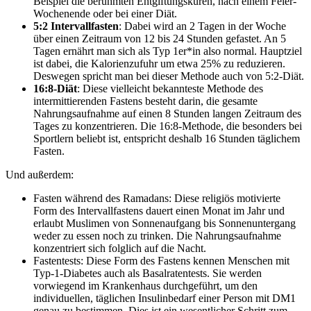
Beispiel die berühmten Entgiftungskuren, nach einem Feier-
Wochenende oder bei einer Diät.
5:2 Intervallfasten
: Dabei wird an 2 Tagen in der Woche
über einen Zeitraum von 12 bis 24 Stunden gefastet. An 5
Tagen ernährt man sich als Typ 1er*in also normal. Hauptziel
ist dabei, die Kalorienzufuhr um etwa 25% zu reduzieren.
Deswegen spricht man bei dieser Methode auch von 5:2-Diät.
16:8-Diät
: Diese vielleicht bekannteste Methode des
intermittierenden Fastens besteht darin, die gesamte
Nahrungsaufnahme auf einen 8 Stunden langen Zeitraum des
Tages zu konzentrieren. Die 16:8-Methode, die besonders bei
Sportlern beliebt ist, entspricht deshalb 16 Stunden täglichem
Fasten.
Und außerdem:
Fasten während des Ramadans: Diese religiös motivierte
Form des Intervallfastens dauert einen Monat im Jahr und
erlaubt Muslimen von Sonnenaufgang bis Sonnenuntergang
weder zu essen noch zu trinken. Die Nahrungsaufnahme
konzentriert sich folglich auf die Nacht.
Fastentests: Diese Form des Fastens kennen Menschen mit
Typ-1-Diabetes auch als Basalratentests. Sie werden
vorwiegend im Krankenhaus durchgeführt, um den
individuellen, täglichen Insulinbedarf einer Person mit DM1
genau zu bestimmen. Dies ist ein wesentlicher Schritt zum