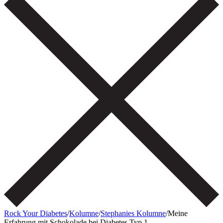
Rock Your Diabetes
/
Kolumne
/
Stephanies Kolumne
/
Meine
Erfahrung mit Schokolade bei Diabetes Typ 1