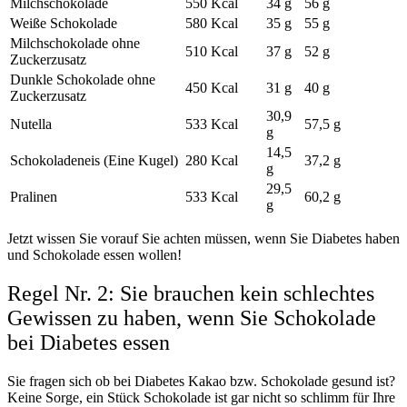
Milchschokolade
550 Kcal
34 g
56 g
Weiße Schokolade
580 Kcal
35 g
55 g
Milchschokolade ohne
510 Kcal
37 g
52 g
Zuckerzusatz
Dunkle Schokolade ohne
450 Kcal
31 g
40 g
Zuckerzusatz
30,9
Nutella
533 Kcal
57,5 g
g
14,5
Schokoladeneis (Eine Kugel)
280 Kcal
37,2 g
g
29,5
Pralinen
533 Kcal
60,2 g
g
Jetzt wissen Sie vorauf Sie achten müssen, wenn Sie Diabetes haben
und Schokolade essen wollen!
Regel Nr. 2: Sie brauchen kein schlechtes
Gewissen zu haben, wenn Sie Schokolade
bei Diabetes essen
Sie fragen sich ob bei Diabetes Kakao bzw. Schokolade gesund ist?
Keine Sorge, ein Stück Schokolade ist gar nicht so schlimm für Ihre