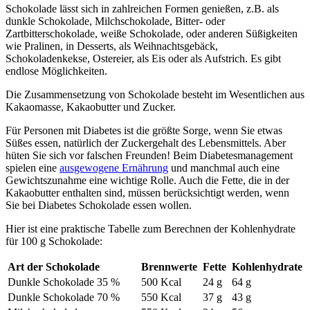
Schokolade lässt sich in zahlreichen Formen genießen, z.B. als
dunkle Schokolade, Milchschokolade, Bitter- oder
Zartbitterschokolade, weiße Schokolade, oder anderen Süßigkeiten
wie Pralinen, in Desserts, als Weihnachtsgebäck,
Schokoladenkekse, Ostereier, als Eis oder als Aufstrich. Es gibt
endlose Möglichkeiten.
Die Zusammensetzung von Schokolade besteht im Wesentlichen aus
Kakaomasse, Kakaobutter und Zucker.
Für Personen mit Diabetes ist die größte Sorge, wenn Sie etwas
Süßes essen, natürlich der Zuckergehalt des Lebensmittels. Aber
hüten Sie sich vor falschen Freunden! Beim Diabetesmanagement
spielen eine
ausgewogene Ernährung
und manchmal auch eine
Gewichtszunahme eine wichtige Rolle. Auch die Fette, die in der
Kakaobutter enthalten sind, müssen berücksichtigt werden, wenn
Sie bei Diabetes Schokolade essen wollen.
Hier ist eine praktische Tabelle zum Berechnen der Kohlenhydrate
für 100 g Schokolade:
Art der Schokolade
Brennwerte
Fette
Kohlenhydrate
Dunkle Schokolade 35 %
500 Kcal
24 g
64 g
Dunkle Schokolade 70 %
550 Kcal
37 g
43 g