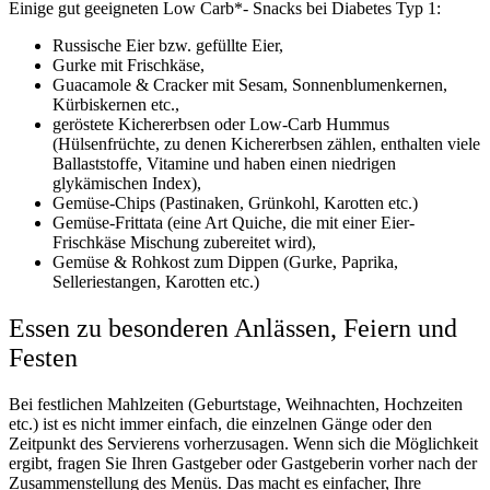
Einige gut geeigneten Low Carb*- Snacks bei Diabetes Typ 1:
Russische Eier bzw. gefüllte Eier,
Gurke mit Frischkäse,
Guacamole & Cracker mit Sesam, Sonnenblumenkernen,
Kürbiskernen etc.,
geröstete Kichererbsen oder Low-Carb Hummus
(Hülsenfrüchte, zu denen Kichererbsen zählen, enthalten viele
Ballaststoffe, Vitamine und haben einen niedrigen
glykämischen Index),
Gemüse-Chips (Pastinaken, Grünkohl, Karotten etc.)
Gemüse-Frittata (eine Art Quiche, die mit einer Eier-
Frischkäse Mischung zubereitet wird),
Gemüse & Rohkost zum Dippen (Gurke, Paprika,
Selleriestangen, Karotten etc.)
Essen zu besonderen Anlässen, Feiern und
Festen
Bei festlichen Mahlzeiten (Geburtstage, Weihnachten, Hochzeiten
etc.) ist es nicht immer einfach, die einzelnen Gänge oder den
Zeitpunkt des Servierens vorherzusagen. Wenn sich die Möglichkeit
ergibt, fragen Sie Ihren Gastgeber oder Gastgeberin vorher nach der
Zusammenstellung des Menüs. Das macht es einfacher, Ihre