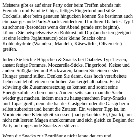
Meistens gibt es auf einer Party oder beim Treffen abends mit
Freunden und Familie Chips, fettiges Fingerfood und süße
Cocktails, aber beim genauen hingucken können Sie bestimmt auch
ein paar gesunde Party-Snacks entdecken. Um Ihren Diabetes Typ 1
zu schonen (besonders wenn der Abend gerade erst beginnt),
können Sie beispielsweise zu Rohkost mit Dip (am besten geeignet
ist eine leichte Joghurtsauce) oder kleine Snacks ohne
Kohlenhydrate (Walnüsse, Mandeln, Käsewürfel, Oliven etc.)
greifen.
Indem Sie leichte Häppchen & Snacks bei Diabetes Typ 1 essen,
anstatt fettige Pommes, Mozzarella-Sticks, Fingerfood, Kekse und
andere Süßigkeiten und Backwaren, können Sie einen ersten
Hunger gesund stillen. Denken Sie daran, dass hoch verarbeitete
Lebensmittel oft einen sehr hohen Zuckergehalt haben. Es ist
schwierig die Zusammensetzung zu kennen und somit seine
Energiezufuhr zu berechnen. Andererseits kann man die Sache
wieder gut machen, indem man zu hausgemachten Party-Snacks
und Tapas greift, denn die hat der Gastgeber oder die Gastgeberin
selbst zubereitet und kennt die Zutaten. Ein weiterer Tipp ist, im
Vorhinein eine Kleinigkeit zu essen (hart gekochtes Ei, Quark), um
nicht mit leerem Magen anzukommen und sich gleich zu Beginn der
Party auf ungesunde Snacks zu stürzen.
Wenn die Snacks zur Begrüßung nicht lange dauern und