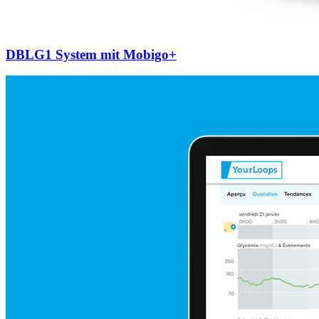
DBLG1 System mit Mobigo+