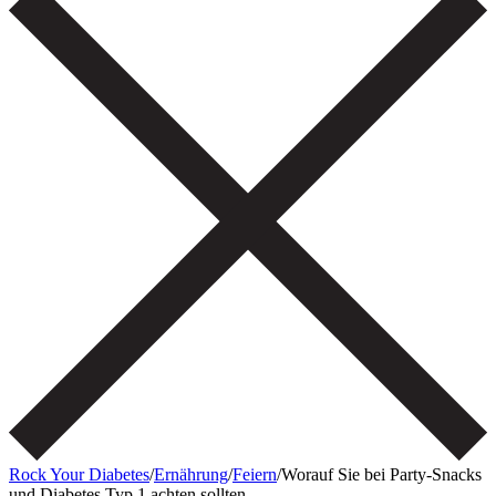
Rock Your Diabetes
/
Ernährung
/
Feiern
/
Worauf Sie bei Party-Snacks
und Diabetes Typ 1 achten sollten