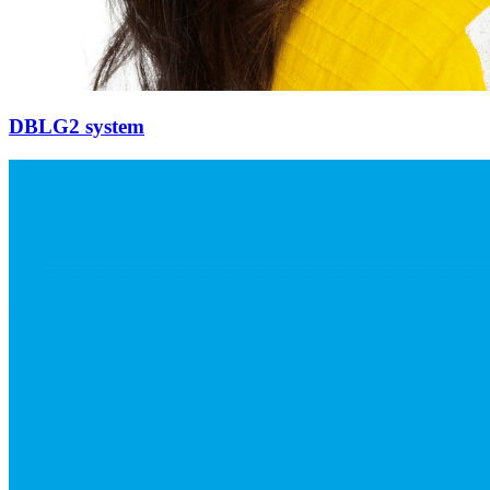
DBLG2 system