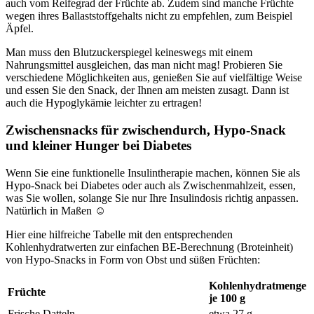
auch vom Reifegrad der Früchte ab. Zudem sind manche Früchte
wegen ihres Ballaststoffgehalts nicht zu empfehlen, zum Beispiel
Äpfel.
Man muss den Blutzuckerspiegel keineswegs mit einem
Nahrungsmittel ausgleichen, das man nicht mag! Probieren Sie
verschiedene Möglichkeiten aus, genießen Sie auf vielfältige Weise
und essen Sie den Snack, der Ihnen am meisten zusagt. Dann ist
auch die Hypoglykämie leichter zu ertragen!
Zwischensnacks für zwischendurch, Hypo-Snack
und kleiner Hunger bei Diabetes
Wenn Sie eine
funktionelle Insulintherapie
machen, können Sie als
Hypo-Snack bei Diabetes oder auch als Zwischenmahlzeit, essen,
was Sie wollen, solange Sie nur Ihre Insulindosis richtig anpassen.
Natürlich in Maßen ☺
Hier eine hilfreiche Tabelle mit den entsprechenden
Kohlenhydratwerten zur einfachen BE-Berechnung (Broteinheit)
von Hypo-Snacks in Form von Obst und süßen Früchten:
Kohlenhydratmenge
Früchte
je 100 g
Frische Datteln
etwa 27 g