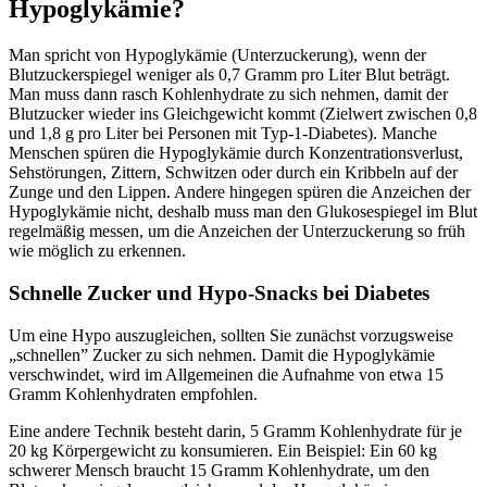
Hypoglykämie?
Man spricht von
Hypoglykämie
(Unterzuckerung)
, wenn der
Blutzuckerspiegel weniger als 0,7 Gramm pro Liter Blut beträgt.
Man muss dann rasch
Kohlenhydrate
zu sich nehmen, damit der
Blutz
u
cker
wieder ins Gleichgewicht kommt (Zielwert zwischen 0,8
und 1,8 g pro Liter bei Personen mit Typ-1-Diabetes). Manche
Menschen spüren die Hypoglykämie durch Konzentrationsverlust,
Sehstörungen, Zittern, Schwitzen oder durch ein Kribbeln auf der
Zunge und den Lippen. Andere hingegen spüren die Anzeichen der
Hypoglykämie nicht, deshalb muss man den Glukosespiegel im Blut
regelmäßig messen, um die Anzeichen der Unterzuckerung so früh
wie möglich zu erkennen.
Schnelle Zucker und Hypo-Snacks bei Diabetes
Um eine Hypo auszugleichen, sollten Sie zunächst vorzugsweise
„schnellen” Zucker zu sich nehmen. Damit die Hypoglykämie
verschwindet, wird im Allgemeinen die Aufnahme von etwa 15
Gramm Kohlenhydraten empfohlen.
Eine andere Technik besteht darin, 5 Gramm Kohlenhydrate für je
20 kg Körpergewicht zu konsumieren. Ein Beispiel: Ein 60 kg
schwerer Mensch braucht 15 Gramm Kohlenhydrate, um den