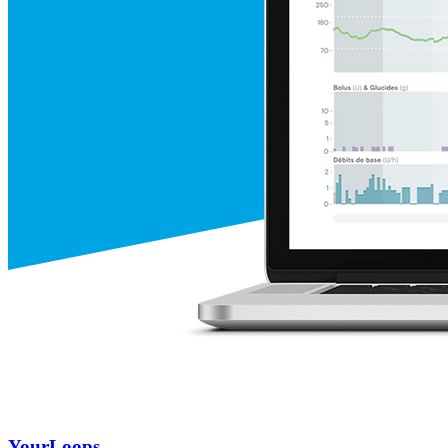
YourLoops