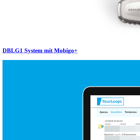
DBLG1 System mit Mobigo+