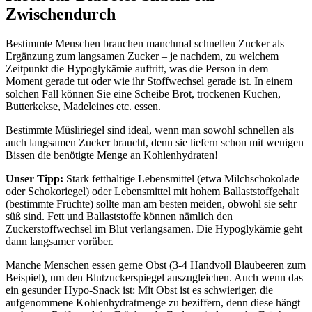
Zwischendurch
Bestimmte Menschen brauchen manchmal schnellen Zucker als
Ergänzung zum langsamen Zucker – je nachdem, zu welchem
Zeitpunkt die Hypoglykämie auftritt, was die Person in dem
Moment gerade tut oder wie ihr Stoffwechsel gerade ist. In einem
solchen Fall können Sie eine Scheibe Brot, trockenen Kuchen,
Butterkekse, Madeleines etc. essen.
Bestimmte Müsliriegel sind ideal, wenn man sowohl schnellen als
auch langsamen Zucker braucht, denn sie liefern schon mit wenigen
Bissen die benötigte Menge an Kohlenhydraten!
Unser Tipp:
Stark fetthaltige Lebensmittel (etwa Milchschokolade
oder Schokoriegel) oder Lebensmittel mit hohem Ballaststoffgehalt
(bestimmte Früchte) sollte man am besten meiden, obwohl sie sehr
süß sind. Fett und Ballaststoffe können nämlich den
Zuckerstoffwechsel im Blut verlangsamen. Die Hypoglykämie geht
dann langsamer vorüber.
Manche Menschen essen gerne Obst (3-4 Handvoll Blaubeeren zum
Beispiel), um den Blutzuckerspiegel auszugleichen. Auch wenn das
ein gesunder Hypo-Snack ist: Mit Obst ist es schwieriger, die
aufgenommene Kohlenhydratmenge zu beziffern, denn diese hängt