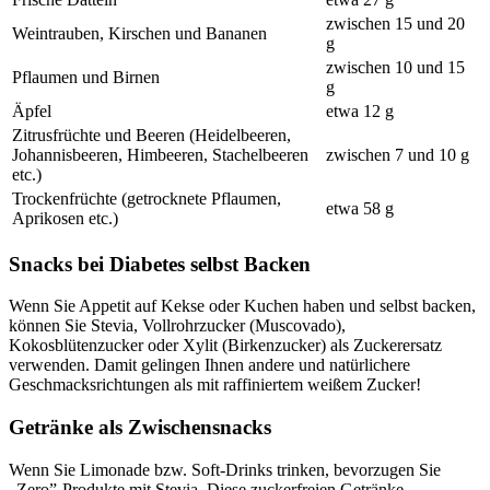
zwischen 15 und 20
Weintrauben, Kirschen und Bananen
g
zwischen 10 und 15
Pflaumen und Birnen
g
Äpfel
etwa 12 g
Zitrusfrüchte und Beeren (Heidelbeeren,
Johannisbeeren, Himbeeren, Stachelbeeren
zwischen 7 und 10 g
etc.)
Trockenfrüchte (getrocknete Pflaumen,
etwa 58 g
Aprikosen etc.)
Snacks bei Diabetes selbst Backen
Wenn Sie Appetit auf Kekse oder Kuchen haben und selbst backen,
können Sie Stevia, Vollrohrzucker (Muscovado),
Kokosblütenzucker oder Xylit (Birkenzucker) als Zuckerersatz
verwenden. Damit gelingen Ihnen andere und natürlichere
Geschmacksrichtungen als mit raffiniertem weißem Zucker!
Getränke als Zwischensnacks
Wenn Sie Limonade bzw. Soft-Drinks trinken, bevorzugen Sie
„Zero”-Produkte mit Stevia. Diese zuckerfreien Getränke