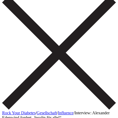
Rock Your Diabetes
/
Gesellschaft
/
Influence
/
Interview: Alexander
Edenwind fordert „Insulin für alle!“