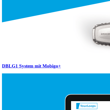
DBLG1 System mit Mobigo+