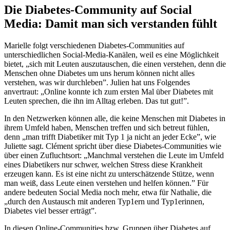
Die Diabetes-Community auf Social
Media: Damit man sich verstanden fühlt
Marielle folgt verschiedenen Diabetes-Communities auf
unterschiedlichen Social-Media-Kanälen, weil es eine Möglichkeit
bietet, „sich mit Leuten auszutauschen, die einen verstehen, denn die
Menschen ohne Diabetes um uns herum können nicht alles
verstehen, was wir durchleben”. Julien hat uns Folgendes
anvertraut: „Online konnte ich zum ersten Mal über Diabetes mit
Leuten sprechen, die ihn im Alltag erleben. Das tut gut!”.
In den Netzwerken können alle, die keine Menschen mit Diabetes in
ihrem Umfeld haben, Menschen treffen und sich betreut fühlen,
denn „man trifft Diabetiker mit Typ 1 ja nicht an jeder Ecke”, wie
Juliette sagt. Clément spricht über diese Diabetes-Communities wie
über einen Zufluchtsort: „Manchmal verstehen die Leute im Umfeld
eines Diabetikers nur schwer, welchen Stress diese Krankheit
erzeugen kann. Es ist eine nicht zu unterschätzende Stütze, wenn
man weiß, dass Leute einen verstehen und helfen können.” Für
andere bedeuten Social Media noch mehr, etwa für Nathalie, die
„durch den Austausch mit anderen Typ1ern und Typ1erinnen,
Diabetes viel besser erträgt”.
In diesen Online-Communities bzw. Gruppen über Diabetes auf