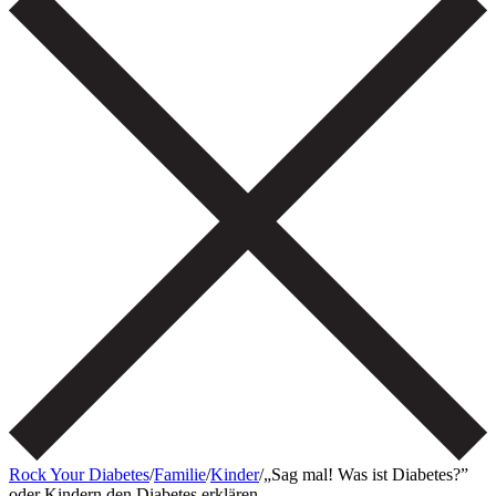
Rock Your Diabetes
/
Familie
/
Kinder
/
„Sag mal! Was ist Diabetes?”
oder Kindern den Diabetes erklären