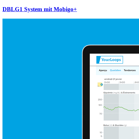
DBLG1 System mit Mobigo+