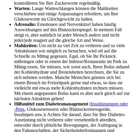
kontrollieren Sie Ihre Zuckerwerte regelmäßig.
Warten:
Lange Warteschlangen können die Mahlzeiten
verschieben und einige Anpassungen erfordern, um Ihre
Glukosewerte im Gleichgewicht zu halten.
Adrenalin:
Emotionen und Nervenkitzel haben häufig
Auswirkungen auf den Blutzuckerspiegel. In meinem Fall
steigt er, aber natürlich ist jeder Mensch anders und nicht
jeder/jede reagiert auf die gleiche Art und Weise.
Mahlzeiten:
Um nicht zu viel Zeit zu verlieren und so viele
Attraktionen wie möglich zu besuchen, wird oft auf die
Schnelle zu Mittag gegessen. Egal, ob Sie Ihr Picknick
mitbringen oder in einem der Imbisse/Restaurants im Park zu
Mittag essen, Sie müssen, wie sonst auch, Ihren Bolus anhand
der Kohlenhydrate und Broteinheiten berechnen, die Sie zu
sich nehmen werden. Manche Menschen gönnen sich bei
einem Besuch im Freizeitpark gerne mal etwas, so dass sie
vielleicht mit etwas mehr Kohlenhydraten rechnen müssen.
Mit einem angepassten Bolus kann es aber auch gleich auf zur
nächsten Attraktion gehen!
Hilfsmittel zum Diabetesmanagement
(
Insulinpumpen oder
-Pens
, Glukosesensoren oder Blutzuckermessgeräte,
Insulinpen usw.)
:
Achten Sie darauf, dass Sie Ihre Diabetes-
Ausrüstung nicht verlieren oder versehentlich abreißen,
entweder durch plötzliche Bewegungen, der Aufregung in
den Fahrgeschäften, der Sicherheitsbefestigungen und