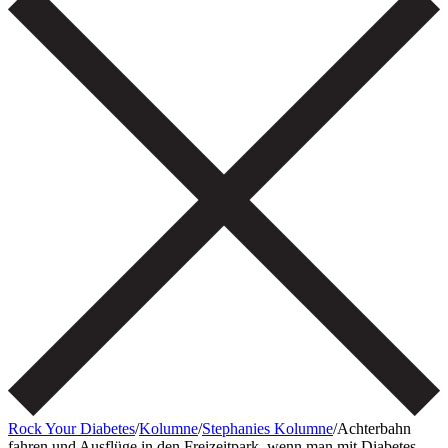
Rock Your Diabetes
/
Kolumne
/
Stephanies Kolumne
/
Achterbahn
fahren und Ausflüge in den Freizeitpark, wenn man mit Diabetes