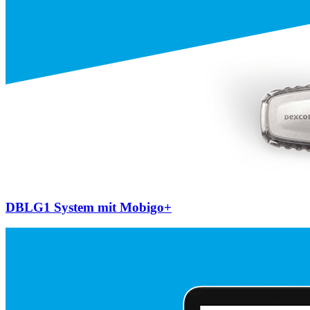
DBLG1 System mit Mobigo+