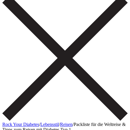
Rock Your Diabetes
/
Lebensstil
/
Reisen
/
Packliste für die Weltreise &
Tipps zum Reisen mit Diabetes Typ 1