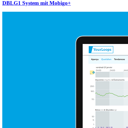
DBLG1 System mit Mobigo+